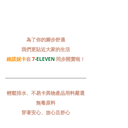
為了你的腳步舒適
我們更貼近大家的生活
維諾妮卡
在
 7
-ELEVEN
 同步開賣啦！
輕鬆排水、不易卡異物產品用料嚴選
無毒原料
穿著安心、放心且舒心