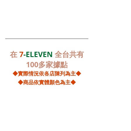
便利商店拖鞋、7-11、超商拖鞋、哪裡買拖鞋、拖鞋推薦、下雨
天拖鞋、旅遊拖鞋、維諾妮卡、舒服鞋、好穿拖鞋、7-ELEVEN
拖鞋、紓壓拖鞋、家裡穿的拖鞋
在 
7
-ELEVEN 
全台共有
100多家據點
◆實際情況依各店陳列為主◆
◆商品依實體顏色為主◆