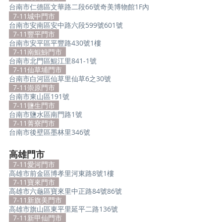
台南市仁德區文華路二段66號奇美博物館1F內
  7-11城中門市  
台南市安南區安中路六段599號601號
  7-11豐平門市  
台南市安平區平豐路430號1樓
  7-11南鯤鯓門市  
台南市北門區鯤江里841-1號
  7-11仙草埔門市  
台南市白河區仙草里仙草6之30號
  7-11崇原門市  
台南市東山區191號
  7-11鹽生門市  
台南市鹽水區南門路1號
7-11菁寮門市  
台南市後壁區墨林里346號
高雄門市
  7-11愛河門市  
高雄市前金區博孝里河東路8號1樓
  7-11寶來門市  
高雄市六龜區寶來里中正路84號86號
  7-11新旗美門市  
高雄市旗山區東平里延平二路136號
  7-11新甲仙門市  