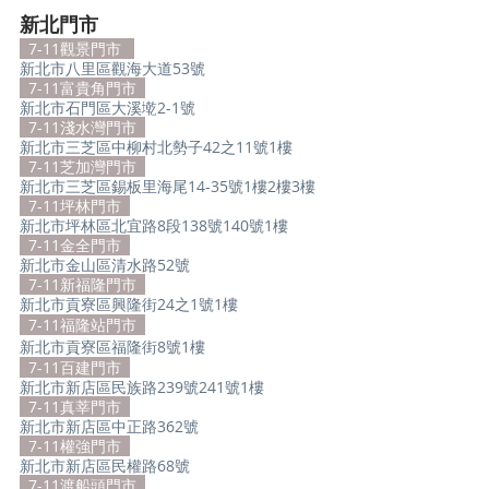
新北門市
7-11觀景門市
新北市八里區觀海大道53號
7-11富貴角門市
新北市石門區大溪墘2-1號
7-11淺水灣門市
新北市三芝區中柳村北勢子42之11號1樓
7-11芝加灣門市
新北市三芝區錫板里海尾14-35號1樓2樓3樓
7-11坪林門市
新北市坪林區北宜路8段138號140號1樓
7-11金全門市
新北市金山區清水路52號
  7-11新福隆門市 
新北市貢寮區興隆街24之1號1樓
  7-11福隆站門市  
新北市貢寮區福隆街8號1樓
7-11百建門市
新北市新店區民族路239號241號1樓
7-11真莘門市
新北市新店區中正路362號
7-11權強門市
新北市新店區民權路68號
7-11渡船頭門市