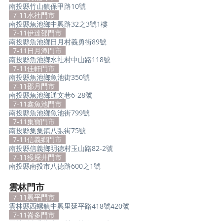
南投縣竹山鎮保甲路10號
  7-11水社門市  
南投縣魚池鄉中興路32之3號1樓
  7-11伊達邵門市  
南投縣魚池鄉日月村義勇街89號
  7-11日月潭門市  
南投縣魚池鄉水社村中山路118號
  7-11佳軒門市  
南投縣魚池鄉魚池街350號
  7-11邵月門市  
南投縣魚池鄉通文巷6-28號
  7-11鑫魚池門市  
南投縣魚池鄉魚池街799號
  7-11集寶門市  
南投縣集集鎮八張街75號
  7-11信義鄉門市  
南投縣信義鄉明德村玉山路82-2號
  7-11猴探井門市  
南投縣南投市八德路600之1號
雲林門市
  7-11興平門市  
雲林縣西螺鎮中興里延平路418號420號
  7-11崙多門市  