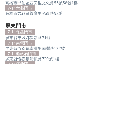
高雄市甲仙區西安里文化路56號58號1樓
  7-11六龜門市  
高雄市六龜區義寶里光復路98號
屏東門市
  7-11保鑫門市  
屏東縣車城鄉保新路71號
  7-11南彎門市  
屏東縣恆春鎮南灣里南灣路122號
  7-11船帆石門市  
屏東縣恆春鎮船帆路720號1樓
  7-11恆北門市  
屏東縣恆春鎮網紗里省北路374-3號1樓
  7-11有魚門市  
屏東縣恆春鎮砂尾路16-65號
  7-11鵝鑾鼻門市  
屏東縣恆春鎮鵝鑾里鵝鑾路245.247.249.257
號
  7-11屏鵝門市  
屏東縣恆春鎮恆南路6-6號
  7-11華僑門市  
屏東縣東港鎮朝隆路16-1號18號
  7-11涼山門市  
屏東縣內埔鄉新展路22號1樓