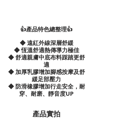
👍產品特色總整理👍
◆ 遠紅外線深層舒緩
◆ 恆溫舒適熱傳導力極佳
◆ 舒適親膚中底布料踩踏更舒
適
◆ 加厚乳膠增加腳感按摩及舒
緩足部壓力
◆ 防滑橡膠增加行走安全，耐
穿、耐磨、靜音度UP
產品實拍