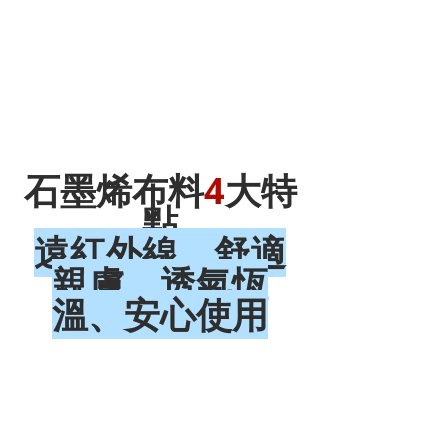
溫控調節  恆溫機能—石墨烯
石墨烯布料
4
大特
點
遠紅外線、舒適
親膚、透氣恆
溫、安心使用