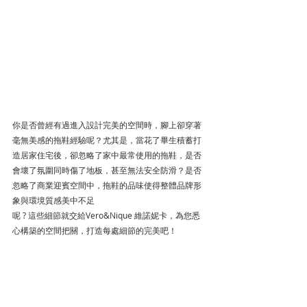
你是否曾經有過進入設計完美的空間時，腳上卻穿著
毫無美感的拖鞋經驗呢？尤其是，當花了畢生積蓄打
造居家住宅後，卻忽略了家中最常使用的拖鞋，是否
會壞了氛圍同時傷了地板，甚至無法安全防滑？是否
忽略了商業迎賓空間中，拖鞋的品味使得整體品牌形
象與環境質感美中不足
呢 ? 這些細節就交給Vero&Nique 維諾妮卡，為您悉
心構築的空間把關，打造每處細節的完美吧！
Vero&Nique X 設計家