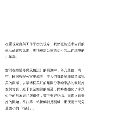
在重視家庭與工作平衡的現今，我們更能追求自我的
生活品質與氛圍，哪怕在辦公室也仍不忘工作環境的
小確幸。
Vero&Nique X 設計家
空間在輕裝修與風格設計的風潮中，舉凡居住、商
空、民宿與辦公室場域等，主人們都希望能締造出完
美的觀感，以最適切美好的氛圍分享給來訪的親朋好
友與貴賓，給予賓至如歸的感受，同時也強化了客眾
心中的形象與品牌價值，畫下美好記憶。而進入這美
好的開始，往往第一站接觸就是關鍵，那便是空間分
量微小的「拖鞋」。