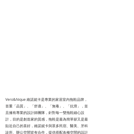
Vero&Nique 維諾妮卡是專業的家居室內拖鞋品牌，
首重「品質」、「舒適」、「無毒」、「抗滑」，並
且擁有專業的設計師團隊，針對每一雙拖鞋細心設
計，目的是創造家的質感，拖鞋是最為簡單卻又是最
貼近自己的喜好，維諾妮卡與眾多民宿、醫美、牙科
診所、辦公空間皆有合作，提供搭配各種空間的設計