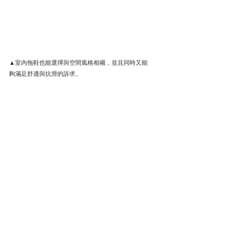
▲室內拖鞋也能選擇與空間風格相襯，並且同時又能
夠滿足舒適與抗滑的訴求。