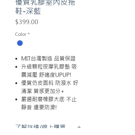
優質乳膠室內皮拖
鞋-深藍
Price
$399.00
Color
*
MIT台灣製造 品質保證
升級顆粒按摩乳膠墊 吸
震減壓 舒適度UPUP!
優質仿皮面料 防潑水 好
清潔 質感更加分+
嚴選耐磨橡膠大底 不止
靜音 還要防滑!
了解詳情/線上購買