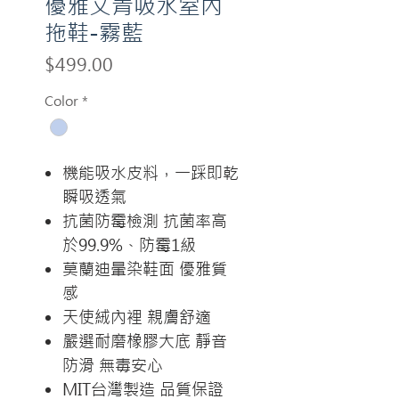
優雅文青吸水室內
拖鞋-霧藍
Price
$499.00
Color
*
機能吸水皮料，一踩即乾
瞬吸透氣
抗菌防霉檢測 抗菌率高
於99.9%、防霉1級
莫蘭迪暈染鞋面 優雅質
感
天使絨內裡 親膚舒適
嚴選耐磨橡膠大底 靜音
防滑 無毒安心
MIT台灣製造 品質保證