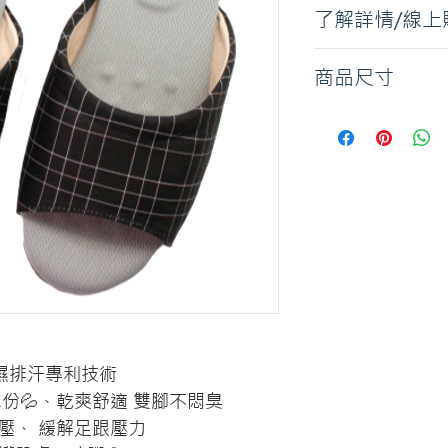
了解詳情/線上
黑
商品尺寸
S / M / L
d 吸濕排汗專利技術
份💦、乾爽舒適 雙腳不悶臭
壓、 緩解足跟壓力