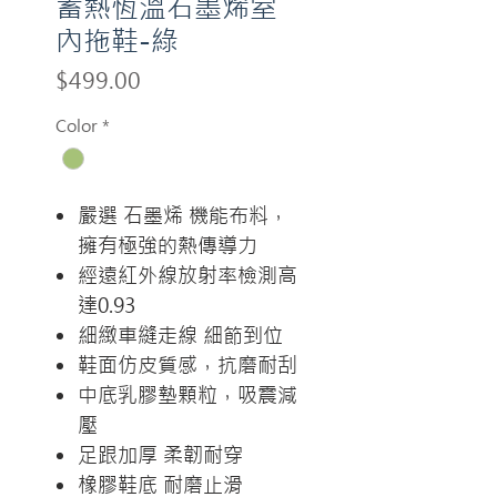
蓄熱恆溫石墨烯室
內拖鞋-綠
Price
$499.00
Color
*
嚴選 石墨烯 機能布料，
擁有極強的熱傳導力
經遠紅外線放射率檢測高
達0.93
細緻車縫走線 細節到位
鞋面仿皮質感，抗磨耐刮
中底乳膠墊顆粒，吸震減
壓
足跟加厚 柔韌耐穿
橡膠鞋底 耐磨止滑