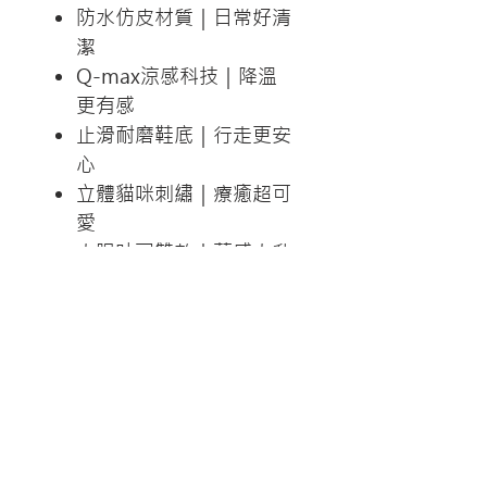
防水仿皮材質｜日常好清
潔
Q-max涼感科技｜降溫
更有感
止滑耐磨鞋底｜行走更安
心
立體貓咪刺繡｜療癒超可
愛
大眼吐司雙款｜萌感大升
級
了解詳情/線上購買
吐司貓灰
商品尺寸
S/ M / L / XL