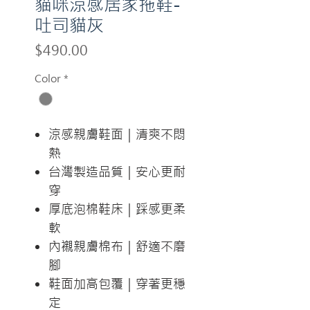
貓咪涼感居家拖鞋-
吐司貓灰
Price
$490.00
Color
*
涼感親膚鞋面｜清爽不悶
熱
台灣製造品質｜安心更耐
穿
厚底泡棉鞋床｜踩感更柔
軟
內襯親膚棉布｜舒適不磨
腳
鞋面加高包覆｜穿著更穩
定