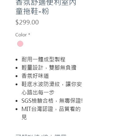
香氛舒適便利室內
童拖鞋-粉
Price
$299.00
Color
*
耐用一體成型製程
輕量設計，雙腳無負擔
香氛好味道
鞋底水波防滑紋，讓你安
心踏出每一步
SGS檢驗合格，無毒保證!
MIT台灣認證，品質看的
見