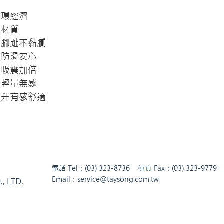
循環經濟
洗材質
升腳趾不黏膩
心防滑安心
壓吸震加倍
型輕量無感
提升有感舒適
電話 Tel：(03) 323-8736 傳真 Fax：(03) 323-977
Email：
service@taysong.com.tw
, LTD.