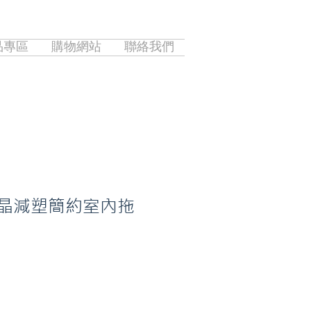
品專區
購物網站
聯絡我們
ep 矽晶減塑簡約室內拖