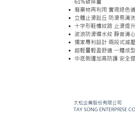
61%碳排量
廢棄物再利用 實現綠色
立體止滑趾丘 防滑易清
十字形鞋槽紋路 止滑提
波浪防滑導水紋 靜音清
獨家專利設計 兩段式減
超輕量輕盈舒適 一體成
中底側邊加高防護 安全
太松企業股份有限公司
TAY SONG ENTERPRISE CO.