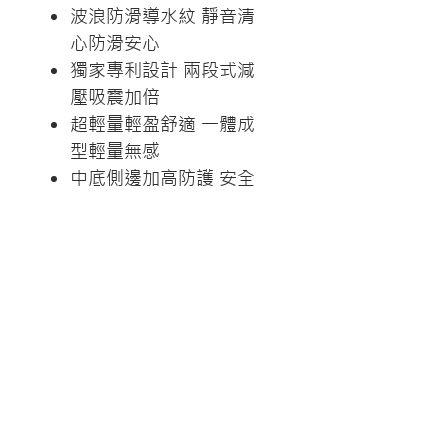
波浪防滑導水紋 靜音清
心防滑安心
獨家專利設計 兩段式減
壓吸震加倍
超輕量輕盈舒適 一體成
型輕量無感
中底側邊加高防護 安全
提升有感舒適
了解詳情/線上購買
淺灰
商品尺寸
M / L / XL