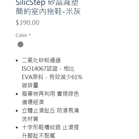
SilicStep 矽晶減塑
簡約室內拖鞋-米灰
Price
$390.00
Color
*
二氧化矽粉通過
ISO14067認證，相比
EVA原料，有效減少61%
碳排量
廢棄物再利用 實現綠色
循環經濟
立體止滑趾丘 防滑易清
洗材質
十字形鞋槽紋路 止滑提
升腳趾不黏膩