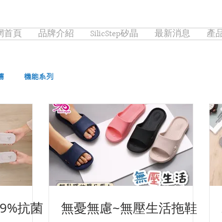
網首頁
品牌介紹
SilicStep矽晶
最新消息
產
薦
機能系列
.9%抗菌
無憂無慮~無壓生活拖鞋