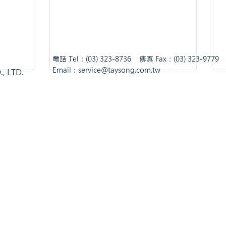
電話 Tel：(03) 323-8736 傳真 Fax：(03) 323-977
Email：
service@taysong.com.tw
, LTD.